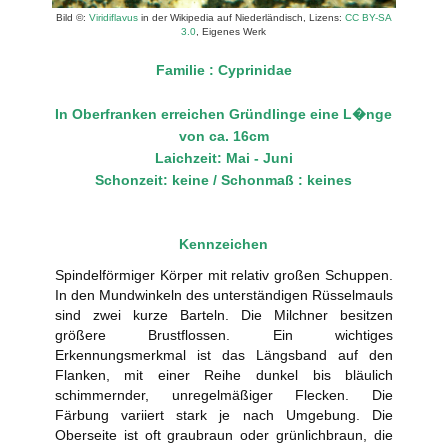
Bild ©:
Viridiflavus
in der Wikipedia auf Niederländisch, Lizens:
CC BY-SA
3.0
, Eigenes Werk
Familie : Cyprinidae
In Oberfranken erreichen Gründlinge eine L�nge
von ca. 16cm
Laichzeit: Mai - Juni
Schonzeit: keine / Schonmaß : keines
Kennzeichen
Spindelförmiger Körper mit relativ großen Schuppen.
In den Mundwinkeln des unterständigen Rüsselmauls
sind zwei kurze Barteln. Die Milchner besitzen
größere Brustflossen. Ein wichtiges
Erkennungsmerkmal ist das Längsband auf den
Flanken, mit einer Reihe dunkel bis bläulich
schimmernder, unregelmäßiger Flecken. Die
Färbung variiert stark je nach Umgebung. Die
Oberseite ist oft graubraun oder grünlichbraun, die