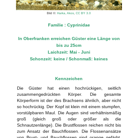
Bild ©:
Harka, Akos
,
CC BY 3.0
Familie : Cyprinidae
In Oberfranken erreichen Güster eine Länge von
bis zu 25cm
Laichzeit: Mai - Juni
Schonzeit: keine / Schonmaß: keines
Kennzeichen
Die Güster hat einen hochrückigen, seitlich
zusammengedrückten Körper. Die gesamte
Körperform ist der des Brachsens ähnlich, aber nicht
so hochrückig. Der Kopf ist klein mit einem stumpfen,
vorstülpbaren Maul. Die Augen sind verhältnismäßig
groß (gleich groß oder größer als die
Schnautzenlänge). Die Brustflossen reichen nicht bis
zum Ansatz der Bauchflossen. Die Flossenansätze
von Brust- und Bauchflossen sind orange gefärbt.