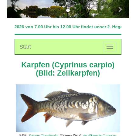
Previous
Next
09.2026 von 7.00 Uhr bis 12.00 Uhr findet unser 2. Hegefischen st
Start
Toggle
navigation
Karpfen (Cyprinus carpio)
(Bild: Zeilkarpfen)
© Bild:
George Chernilevsky
, (Eigenes Werk),
via Wikimedia Commons