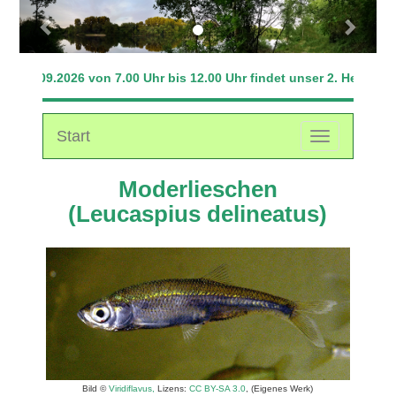
Previous
Next
m 20.09.2026 von 7.00 Uhr bis 12.00 Uhr findet unser 2. Hegefisch
Start
Toggle
navigation
Moderlieschen
(Leucaspius delineatus)
Bild ©
Viridiflavus,
Lizens:
CC BY-SA 3.0
, (Eigenes Werk)