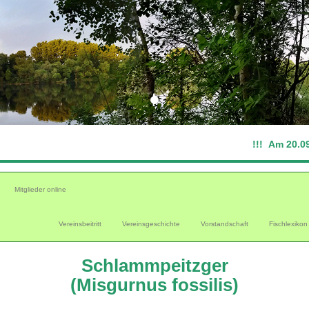
!!! Am 20.09.2026
Mitglieder online
Vereinsbeitritt
Vereinsgeschichte
Vorstandschaft
Fischlexikon
Schlammpeitzger
(Misgurnus fossilis)