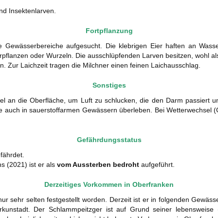
d Insektenlarven.
Fortpflanzung
e Gewässerbereiche aufgesucht. Die klebrigen Eier haften an Wasse
lanzen oder Wurzeln. Die ausschlüpfenden Larven besitzen, wohl als
. Zur Laichzeit tragen die Milchner einen feinen Laichausschlag.
Sonstiges
el an die Oberfläche, um Luft zu schlucken, die den Darm passiert u
 auch in sauerstoffarmen Gewässern überleben. Bei Wetterwechsel (Ge
Gefährdungsstatus
fährdet.
s (2021) ist er als
vom Aussterben bedroht
aufgeführt.
Derzeitiges Vorkommen in Oberfranken
ur sehr selten festgestellt worden. Derzeit ist er in folgenden Gewä
kunstadt. Der Schlammpeitzger ist auf Grund seiner lebensweise 