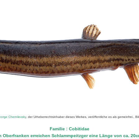
orge Chernilevsky,
der Urheberrechtsinhaber dieses Werkes, veröffentliche es als gemeinfrei., Bil
Familie : Cobitidae
n Oberfranken erreichen Schlammpeitzger eine Länge von ca. 20