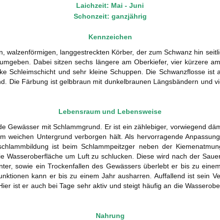
Laichzeit: Mai - Juni
Schonzeit: ganzjährig
Kennzeichen
, walzenförmigen, langgestreckten Körber, der zum Schwanz hin seitli
n umgeben. Dabei sitzen sechs längere am Oberkiefer, vier kürzere a
dicke Schleimschicht und sehr kleine Schuppen. Die Schwanzflosse ist 
nd. Die Färbung ist gelbbraun mit dunkelbraunen Längsbändern und vie
Lebensraum und Lebensweise
de Gewässer mit Schlammgrund. Er ist ein zählebiger, vorwiegend däm
im weichen Untergrund verborgen hält. Als hervorragende Anpassu
lschlammbildung ist beim Schlammpeitzger neben der Kiemenatmu
ie Wasseroberfläche um Luft zu schlucken. Diese wird nach der Sau
nter, sowie ein Trockenfallen des Gewässers überlebt er bis zu eine
funktionen kann er bis zu einem Jahr ausharren. Auffallend ist sein 
t. Hier ist er auch bei Tage sehr aktiv und steigt häufig an die Wasser
Nahrung