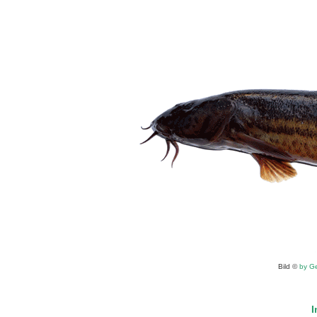
Bild ©
by Ge
I