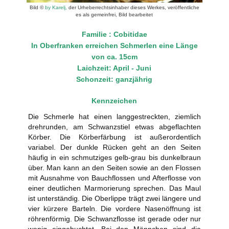
Bild ©
by Karelj,
der Urheberrechtsinhaber dieses Werkes, veröffentliche
es als gemeinfrei, Bild bearbeitet
Familie : Cobitidae
In Oberfranken erreichen Schmerlen eine Länge
von ca. 15cm
Laichzeit: April - Juni
Schonzeit: ganzjährig
Kennzeichen
Die Schmerle hat einen langgestreckten, ziemlich
drehrunden, am Schwanzstiel etwas abgeflachten
Körber. Die Körberfärbung ist außerordentlich
variabel. Der dunkle Rücken geht an den Seiten
häufig in ein schmutziges gelb-grau bis dunkelbraun
über. Man kann an den Seiten sowie an den Flossen
mit Ausnahme von Bauchflossen und Afterflosse von
einer deutlichen Marmorierung sprechen. Das Maul
ist unterständig. Die Oberlippe trägt zwei längere und
vier kürzere Barteln. Die vordere Nasenöffnung ist
röhrenförmig. Die Schwanzflosse ist gerade oder nur
wenig eingebuchtet. Bei den Männchen sind die