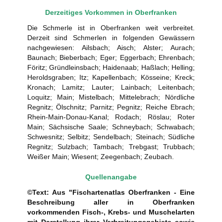
Derzeitiges Vorkommen in Oberfranken
Die Schmerle ist in Oberfranken weit verbreitet.
Derzeit sind Schmerlen in folgenden Gewässern
nachgewiesen: Ailsbach; Aisch; Alster; Aurach;
Baunach; Bieberbach; Eger; Eggerbach; Ehrenbach;
Föritz; Gründleinsbach; Haidenaab; Haßlach; Helling;
Heroldsgraben; Itz; Kapellenbach; Kösseine; Kreck;
Kronach; Lamitz; Lauter; Lainbach; Leitenbach;
Loquitz; Main; Mistelbach; Mittelebrach; Nördliche
Regnitz; Ölschnitz; Parnitz; Pegnitz; Reiche Ebrach;
Rhein-Main-Donau-Kanal; Rodach; Röslau; Roter
Main; Sächsische Saale; Schneybach; Schwabach;
Schwesnitz; Selbitz; Sendelbach; Steinach; Südliche
Regnitz; Sulzbach; Tambach; Trebgast; Trubbach;
Weißer Main; Wiesent; Zeegenbach; Zeubach.
Quellenangabe
©Text: Aus "Fischartenatlas Oberfranken - Eine
Beschreibung aller in Oberfranken
vorkommenden Fisch-, Krebs- und Muschelarten
mit Darstellung ihrer Verbreitungsgebiete sowie